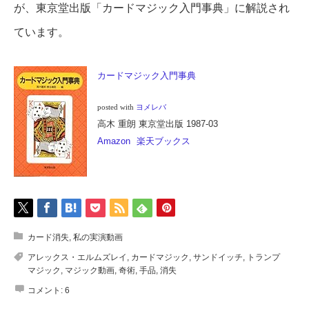
が、東京堂出版「カードマジック入門事典」に解説され
ています。
カードマジック入門事典
posted with
ヨメレバ
高木 重朗 東京堂出版 1987-03
Amazon
楽天ブックス
カード消失
,
私の実演動画
アレックス・エルムズレイ
,
カードマジック
,
サンドイッチ
,
トランプ
マジック
,
マジック動画
,
奇術
,
手品
,
消失
コメント:
6