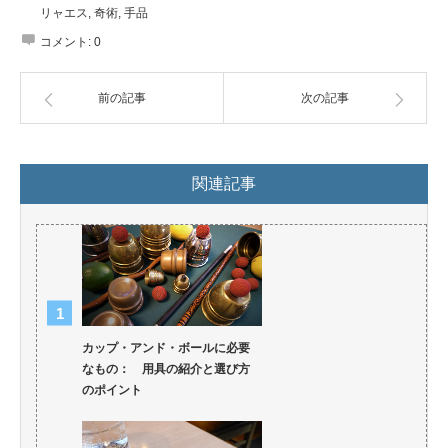
リャエス
,
奇術
,
手品
コメント:
0
前の記事
次の記事
関連記事
カップ・アンド・ボールに必要
なもの： 用具の紹介と選び方
のポイント