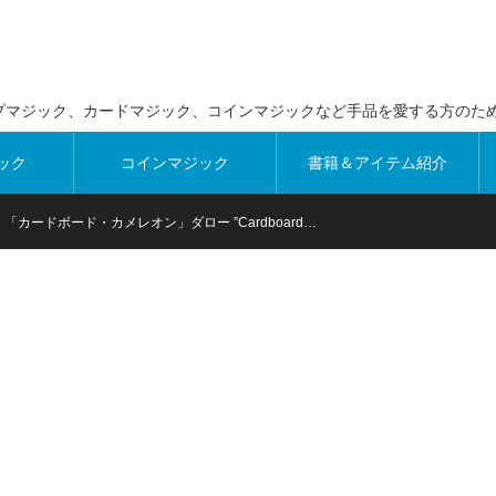
プマジック、カードマジック、コインマジックなど手品を愛する方のた
ック
コインマジック
書籍＆アイテム紹介
「カードボード・カメレオン」ダロー ”Cardboard…