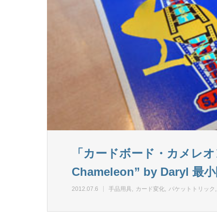
「カードボード・カメレオン」ダ
Chameleon” by Da
2012.07.6
手品用具
カード変化
パケットトリック