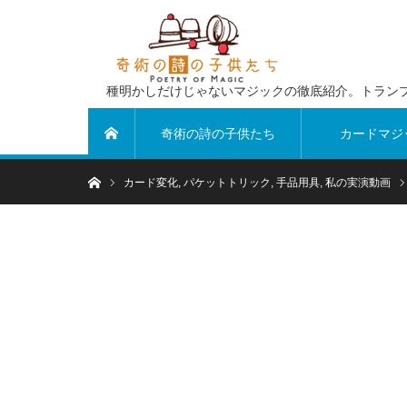
種明かしだけじゃないマジックの徹底紹介。トラン
奇術の詩の子供たち
カードマジ
ホーム
ホーム
カード変化
,
パケットトリック
,
手品用具
,
私の実演動画