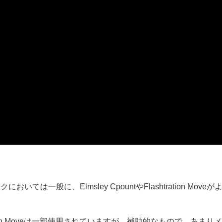
一般に、Elmsley CpountやFlashtration Moveが
tion Moveは一部使用されていますが、補助的なもので、あまりメ