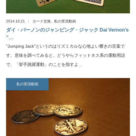
2014.10.21
カード交換
私の実演動画
ダイ・バーノンのジャンピング・ジャック Dai Vernon’s
“…
"Jumping Jack"というのはリズミカルな心地よい響きの言葉で
す。意味を調べてみると、どうやらフィットネス系の運動用語
で、「挙手跳躍運動」のことを指すよ…
私の実演動画