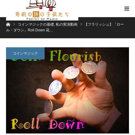
ホーム
コインマジックの基礎
,
私の実演動画
【フラリッシュ】「ロー
ル・ダウン」Roll Down 花…
コインマジック